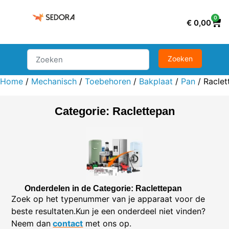
0
€
0,00
Home
/
Mechanisch
/
Toebehoren
/
Bakplaat
/
Pan
/ Raclet
Categorie: Raclettepan
Onderdelen in de Categorie: Raclettepan
Zoek op het typenummer van je apparaat voor de
beste resultaten.Kun je een onderdeel niet vinden?
Neem dan
contact
met ons op.