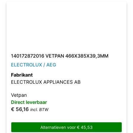
140172872016 VETPAN 466X385X39,3MM
ELECTROLUX / AEG
Fabrikant
ELECTROLUX APPLIANCES AB
Vetpan
Direct leverbaar
€
56,16
incl. BTW
Alternatieven voor
€
45,53