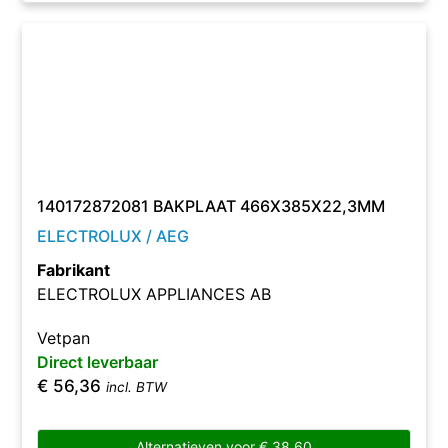
140172872081 BAKPLAAT 466X385X22,3MM
ELECTROLUX / AEG
Fabrikant
ELECTROLUX APPLIANCES AB
Vetpan
Direct leverbaar
€
56,36
incl. BTW
Alternatieven voor
€
38,60