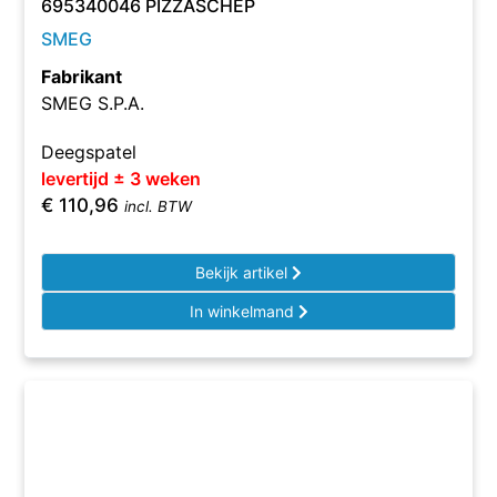
695340046 PIZZASCHEP
SMEG
Fabrikant
SMEG S.P.A.
Deegspatel
levertijd ± 3 weken
€
110,96
incl. BTW
Bekijk artikel
In winkelmand