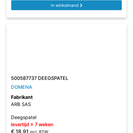
In winkelmand
500587737 DEEGSPATEL
DOMENA
Fabrikant
ARB SAS
Deegspatel
levertijd ± 7 weken
€
18,91
incl. BTW