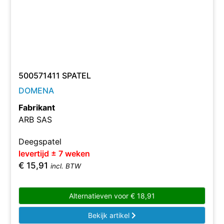
500571411 SPATEL
DOMENA
Fabrikant
ARB SAS
Deegspatel
levertijd ± 7 weken
€
15,91
incl. BTW
Alternatieven voor
€
18,91
Bekijk artikel