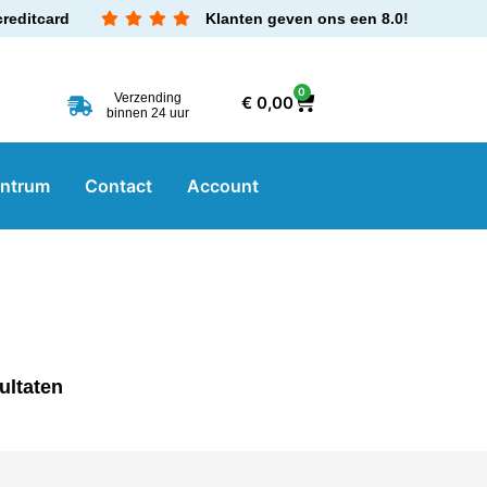
creditcard
Klanten geven ons een 8.0!
0
Verzending
€
0,00
binnen 24 uur
entrum
Contact
Account
ultaten