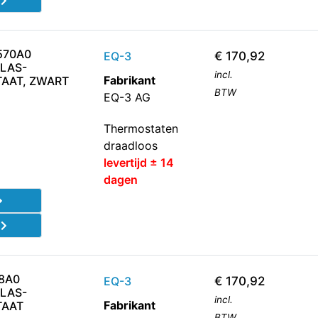
d
570A0
EQ-3
€
170,92
LAS-
incl.
Fabrikant
AAT, ZWART
BTW
EQ-3 AG
Thermostaten
draadloos
levertijd ± 14
dagen
d
8A0
EQ-3
€
170,92
LAS-
incl.
Fabrikant
AAT
BTW