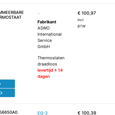
MMEERBARE
-
€
100,97
ERMOSTAAT
incl.
Fabrikant
BTW
ASWO
International
Service
GmbH
Thermostaten
draadloos
levertijd ± 14
dagen
d
156650A0
EQ-3
€
100,39