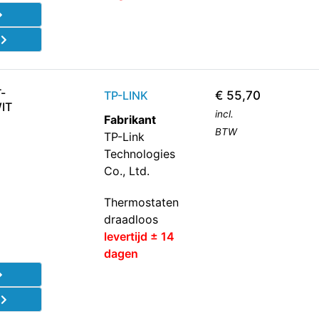
d
-
TP-LINK
€
55,70
IT
incl.
Fabrikant
BTW
TP-Link
Technologies
Co., Ltd.
Thermostaten
draadloos
levertijd ± 14
dagen
d