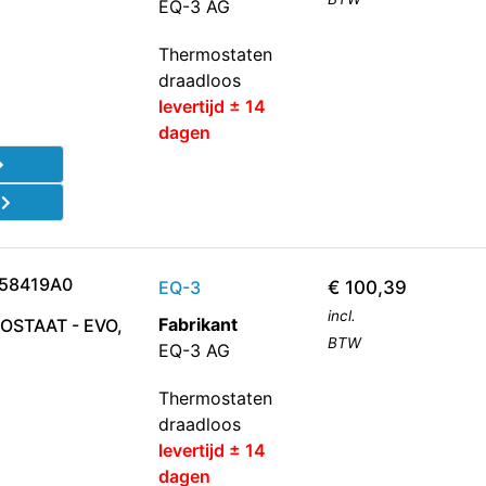
EQ-3 AG
Thermostaten
draadloos
levertijd ± 14
dagen
d
158419A0
EQ-3
€
100,39
incl.
Fabrikant
STAAT - EVO,
BTW
EQ-3 AG
Thermostaten
draadloos
levertijd ± 14
dagen