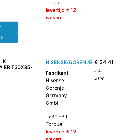
Torque
levertijd ± 12
weken
d
TUK
HISENSE/GORENJE
€
34,41
IER T30X35-
incl.
Fabrikant
BTW
Hisense
Gorenje
Germany
GmbH
Tx30 -Bit -
Torque
levertijd ± 12
weken