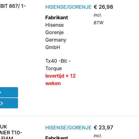
IT 867/ 1-
HISENSE/GORENJE
€
26,98
incl.
Fabrikant
BTW
Hisense
Gorenje
Germany
GmbH
Tx40 -Bit -
Torque
levertijd ± 12
weken
d
TUK
HISENSE/GORENJE
€
23,97
IER T10-
incl.
Fabrikant
 FIAM