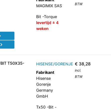
BTW
MAGIMIX SAS
Bit -Torque
levertijd ± 4
weken
d
BIT T50X35-
HISENSE/GORENJE
€
38,28
incl.
Fabrikant
BTW
Hisense
Gorenje
Germany
GmbH
Tx50 -Bit -