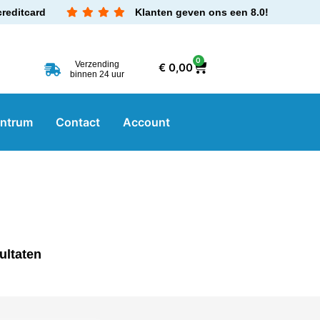
creditcard
Klanten geven ons een 8.0!
0
Verzending
€
0,00
binnen 24 uur
entrum
Contact
Account
ultaten