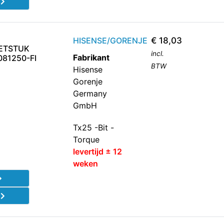
d
HISENSE/GORENJE
€
18,03
ETSTUK
incl.
Fabrikant
081250-FI
BTW
Hisense
Gorenje
Germany
GmbH
Tx25 -Bit -
Torque
levertijd ± 12
weken
d