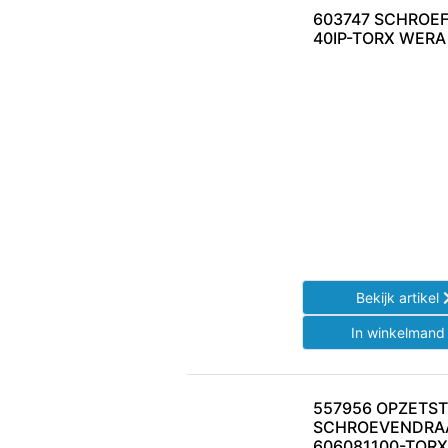
603747 SCHROEFB
40IP-TORX WERA
Bekijk artikel
In winkelman
557956 OPZETS
SCHROEVENDRAA
606081100-TORX