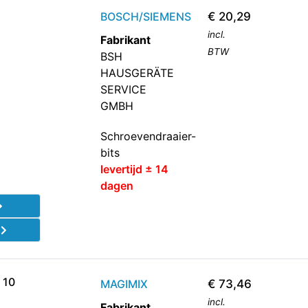
BOSCH/SIEMENS
€
20,29
incl.
Fabrikant
BTW
BSH
HAUSGERÄTE
SERVICE
GMBH
Schroevendraaier-
bits
levertijd ± 14
dagen
d
 10
MAGIMIX
€
73,46
incl.
Fabrikant