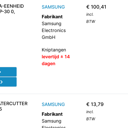
A-EENHEID
SAMSUNG
€
100,41
-30 0,
incl.
Fabrikant
BTW
Samsung
Electronics
GmbH
Kniptangen
levertijd ± 14
dagen
d
ATERCUTTER
SAMSUNG
€
13,79
5
incl.
Fabrikant
BTW
Samsung
Electronics