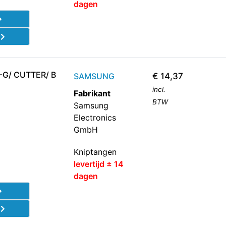
dagen
d
-G/ CUTTER/ B
SAMSUNG
€
14,37
incl.
Fabrikant
BTW
Samsung
Electronics
GmbH
Kniptangen
levertijd ± 14
dagen
d