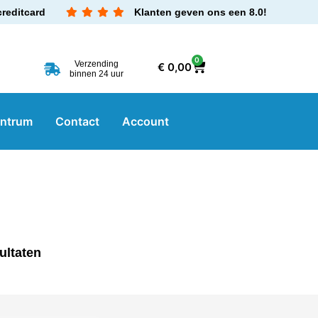
creditcard
Klanten geven ons een 8.0!
0
Verzending
€
0,00
binnen 24 uur
entrum
Contact
Account
ultaten