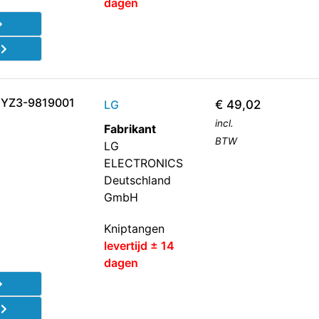
dagen
d
 YZ3-9819001
LG
€
49,02
incl.
Fabrikant
BTW
LG
ELECTRONICS
Deutschland
GmbH
Kniptangen
levertijd ± 14
dagen
d