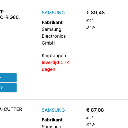
T-
SAMSUNG
€
89,48
C-RIG80,
incl.
Fabrikant
BTW
Samsung
Electronics
GmbH
Kniptangen
levertijd ± 14
dagen
d
A-CUTTER
SAMSUNG
€
87,08
incl.
Fabrikant
BTW
Samsung