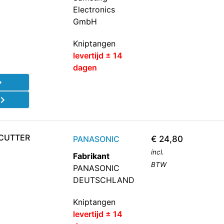
Electronics
GmbH
Kniptangen
levertijd ± 14
dagen
d
CUTTER
PANASONIC
€
24,80
incl.
Fabrikant
BTW
PANASONIC
DEUTSCHLAND
Kniptangen
levertijd ± 14