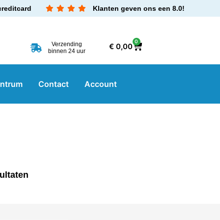
creditcard
Klanten geven ons een 8.0!
0
Verzending
€
0,00
binnen 24 uur
entrum
Contact
Account
ultaten