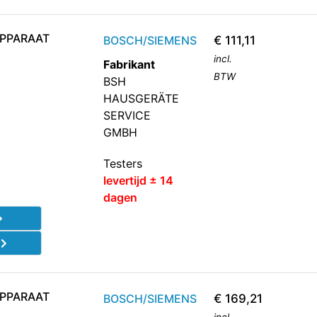
APPARAAT
BOSCH/SIEMENS
€
111,11
incl.
Fabrikant
BTW
BSH
HAUSGERÄTE
SERVICE
GMBH
Testers
levertijd ± 14
dagen
d
APPARAAT
BOSCH/SIEMENS
€
169,21