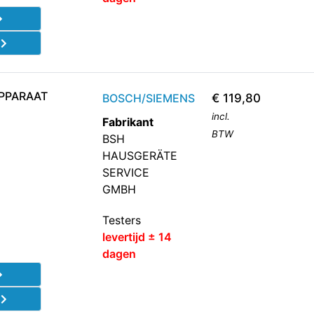
d
APPARAAT
BOSCH/SIEMENS
€
119,80
incl.
Fabrikant
BTW
BSH
HAUSGERÄTE
SERVICE
GMBH
Testers
levertijd ± 14
dagen
d