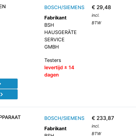
EN
BOSCH/SIEMENS
€
29,48
incl.
Fabrikant
BTW
BSH
HAUSGERÄTE
SERVICE
GMBH
Testers
levertijd ± 14
dagen
d
APPARAAT
BOSCH/SIEMENS
€
233,87
incl.
Fabrikant
BTW
BSH