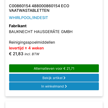
C00860154 488000860154 ECO
VAATWASTABLETTEN
WHIRLPOOL/INDESIT
Fabrikant
BAUKNECHT HAUSGERÄTE GMBH
Reinigingsspoelmiddellen
levertijd ± 4 weken
€
21,83
incl. BTW
Alternatieven voor
€
21,71
Bekijk artikel
In winkelmand