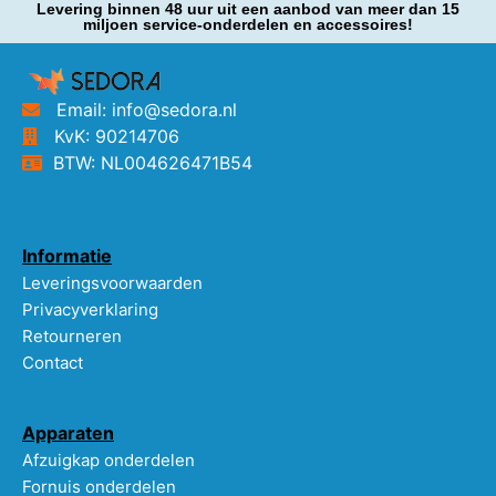
Levering binnen 48 uur uit een aanbod van meer dan 15
miljoen service-onderdelen en accessoires!
Email: info@sedora.nl
KvK: 90214706
BTW: NL004626471B54
Informatie
Leveringsvoorwaarden
Privacyverklaring
Retourneren
Contact
Apparaten
Afzuigkap onderdelen
Fornuis onderdelen