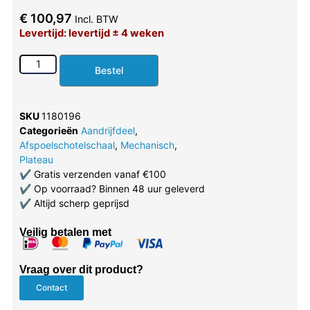
€
100,97
Incl. BTW
Levertijd: levertijd ± 4 weken
Bestel
SKU
1180196
Categorieën
Aandrijfdeel
,
Afspoelschotelschaal
,
Mechanisch
,
Plateau
✔
Gratis verzenden vanaf €100
✔
Op voorraad? Binnen 48 uur geleverd
✔
Altijd scherp geprijsd
Veilig betalen met
Vraag over dit product?
Contact