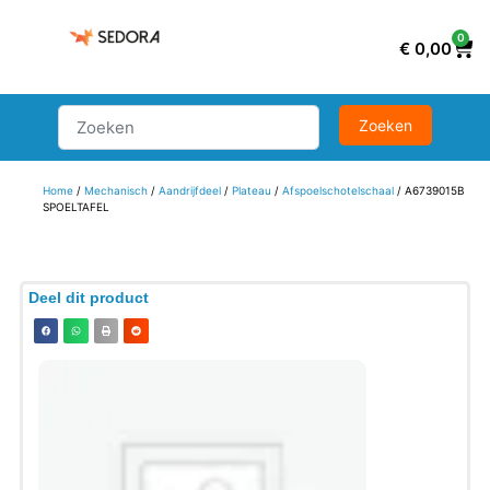
0
€
0,00
Home
/
Mechanisch
/
Aandrijfdeel
/
Plateau
/
Afspoelschotelschaal
/ A6739015B
SPOELTAFEL
Deel dit product