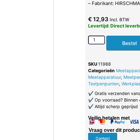
– Fabrikant: HIRSCHM
€
12,93
Incl. BTW
Levertijd: Direct lever
Bestel
SKU
11988
Categorieën
Meetappara
Meetapparatuur
,
Meetpe
Testpenpunten
,
Werkplaa
✔
Gratis verzenden van
✔
Op voorraad? Binnen 
✔
Altijd scherp geprijsd
Veilig betalen met
Vraag over dit produc
Contact