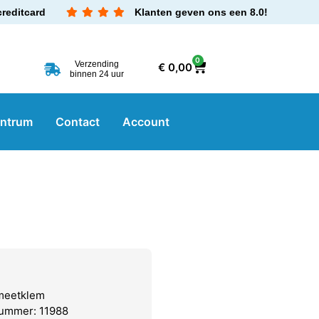
creditcard
Klanten geven ons een 8.0!
0
Verzending
€
0,00
binnen 24 uur
entrum
Contact
Account
meetklem
nummer: 11988