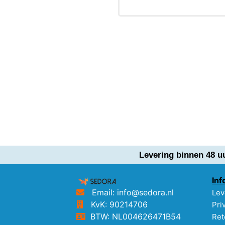
Levering binnen 48 u
Inf
Email: info@sedora.nl
Lev
KvK: 90214706
Pri
BTW: NL004626471B54
Ret