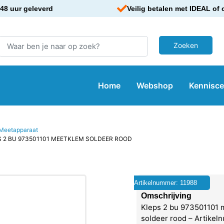
48 uur geleverd
Veilig betalen met IDEAL of 
Home
Webshop
Kennisc
Meetapparaat
S 2 BU 973501101 MEETKLEM SOLDEER ROOD
Artikelnummer: 11988
Omschrijving
Kleps 2 bu 973501101 
soldeer rood – Artikel