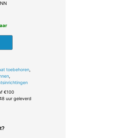
ANN
baar
at toebehoren
,
nnen
,
tsinrichtingen
af €100
48 uur geleverd
t?