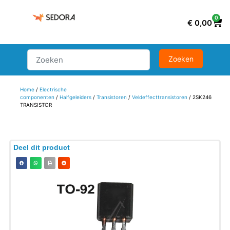
0
€
0,00
Home
/
Electrische
componenten
/
Halfgeleiders
/
Transistoren
/
Veldeffecttransistoren
/ 2SK246
TRANSISTOR
Deel dit product