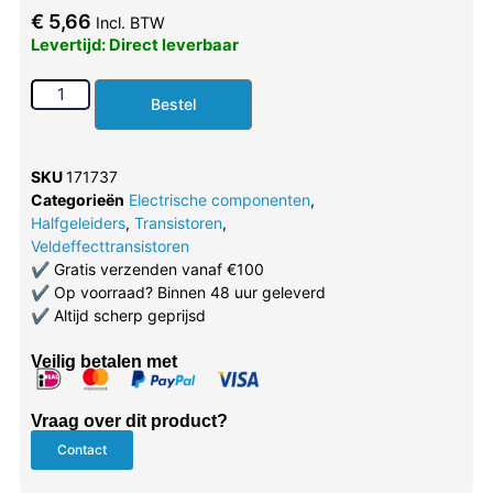
€
5,66
Incl. BTW
Levertijd: Direct leverbaar
Bestel
SKU
171737
Categorieën
Electrische componenten
,
Halfgeleiders
,
Transistoren
,
Veldeffecttransistoren
✔
Gratis verzenden vanaf €100
✔
Op voorraad? Binnen 48 uur geleverd
✔
Altijd scherp geprijsd
Veilig betalen met
Vraag over dit product?
Contact