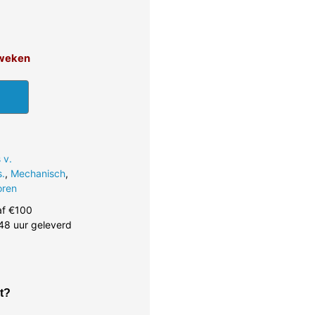
3 weken
 v.
s.
,
Mechanisch
,
oren
af €100
48 uur geleverd
t?