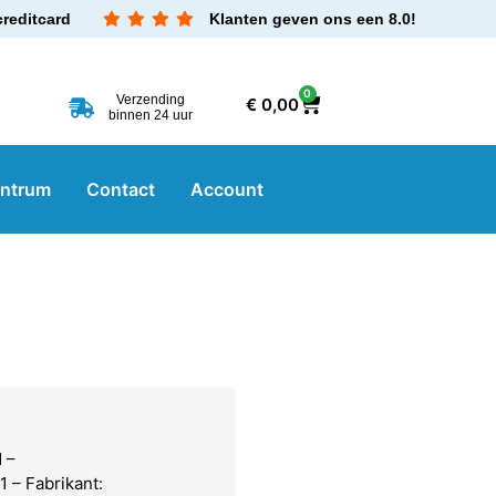
creditcard
Klanten geven ons een 8.0!
0
Verzending
€
0,00
binnen 24 uur
entrum
Contact
Account
 –
 – Fabrikant: