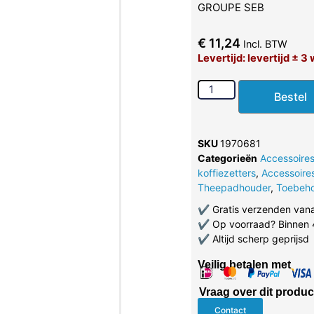
GROUPE SEB
€
11,24
Incl. BTW
Levertijd: levertijd ± 
Bestel
SKU
1970681
Categorieën
Accessoires
koffiezetters
,
Accessoire
Theepadhouder
,
Toebeh
✔
Gratis verzenden van
✔
Op voorraad? Binnen 
✔
Altijd scherp geprijsd
Veilig betalen met
Vraag over dit produc
Contact