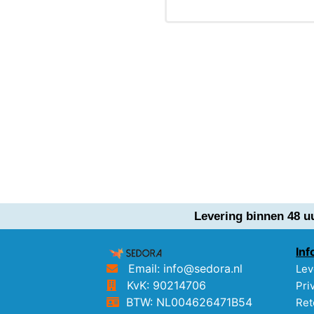
Levering binnen 48 u
Inf
Email: info@sedora.nl
Lev
KvK: 90214706
Pri
BTW: NL004626471B54
Ret