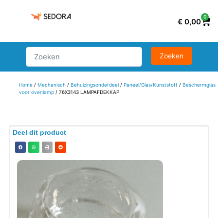
0
€
0,00
Home
/
Mechanisch
/
Behuizingsonderdeel
/
Paneel/Glas/Kunststoff
/
Beschermglas
voor ovenlamp
/ 76X3143 LAMPAFDEKKAP
Deel dit product