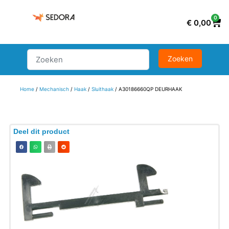
0
€
0,00
Home
/
Mechanisch
/
Haak
/
Sluithaak
/ A30186660QP DEURHAAK
Deel dit product