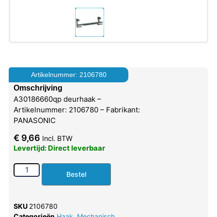
Artikelnummer: 2106780
Omschrijving
A30186660qp deurhaak –
Artikelnummer: 2106780 – Fabrikant:
PANASONIC
€
9,66
Incl. BTW
Levertijd: Direct leverbaar
Bestel
SKU
2106780
Categorieën
Haak
,
Mechanisch
,