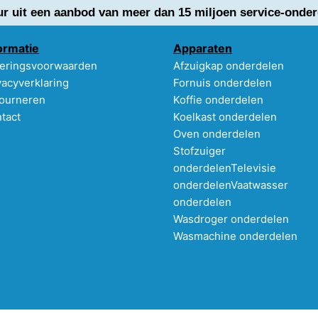
ur uit een aanbod van meer dan 15 miljoen service-onder
ormatie
Apparaten
eringsvoorwaarden
Afzuigkap onderdelen
vacyverklaring
Fornuis onderdelen
ourneren
Koffie onderdelen
tact
Koelkast onderdelen
Oven onderdelen
Stofzuiger
onderdelen
Televisie
onderdelen
Vaatwasser
onderdelen
Wasdroger onderdelen
Wasmachine onderdelen