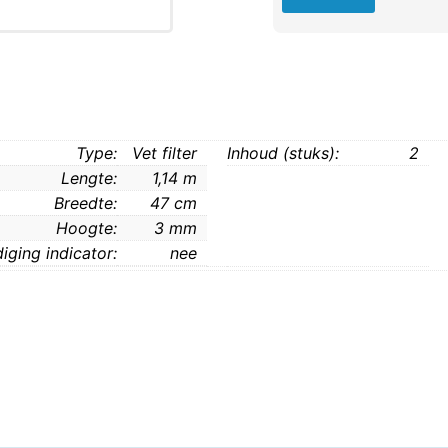
Type:
Vet filter
Inhoud (stuks):
2
Lengte:
1,14 m
Breedte:
47 cm
Hoogte:
3 mm
iging indicator:
nee