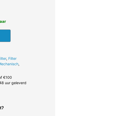
baar
lter
,
Filter
Mechanisch
,
af €100
48 uur geleverd
t?