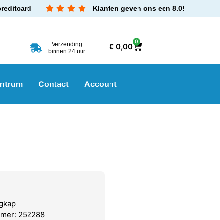
creditcard
Klanten geven ons een 8.0!
0
Verzending
€
0,00
binnen 24 uur
entrum
Contact
Account
igkap
mmer: 252288