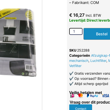
– Fabrikant: COM
€
16,27
Incl. BTW
Levertijd: Direct lever
Bestel
SKU
252288
Categorieën
Afzuigkap-fi
mechanisch
,
Luchtfilter
,
Vetfilter
✔
Gratis verzenden van
✔
Op voorraad? Binnen 
✔
Altijd scherp geprijsd
Veilig betalen met
Vraag over dit produc
Contact