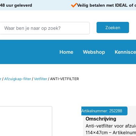
48 uur geleverd
Veilig betalen met IDEAL of 
Home
Webshop
Kennisc
r
/
Afzuigkap-filter
/
Vetfilter
/ ANTI-VETFILTER
Artikelnummer: 252288
Omschrijving
Anti-vetfilter voor afzu
114x47cm – Artikelnu