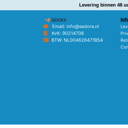
Levering binnen 48 u
Inf
Email: info@sedora.nl
Lev
KvK: 90214706
Pri
BTW: NL004626471B54
Ret
Con