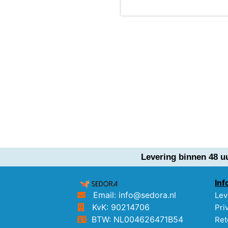
Levering binnen 48 u
Inf
Email: info@sedora.nl
Lev
KvK: 90214706
Pri
BTW: NL004626471B54
Ret