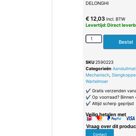
DELONGHI
€
12,03
Incl. BTW
Levertijd: Direct lever
Bestel
SKU
2590223
Categorieën
Aansluitmat
Mechanisch
,
Slangkoppe
Wartelmoer
✔
Gratis verzenden van
✔
Op voorraad? Binnen 
✔
Altijd scherp geprijsd
Veilig betalen met
Vraag over dit produc
Contact