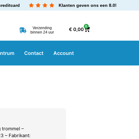
creditcard
Klanten geven ons een 8.0!
0
Verzending
€
0,00
binnen 24 uur
entrum
Contact
Account
g trommel –
 – Fabrikant: