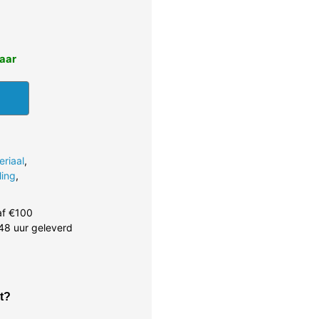
baar
eriaal
,
ling
,
af €100
48 uur geleverd
t?