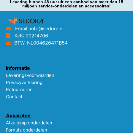
Levering binnen 48 uur uit een aanbod van meer dan 15
miljoen service-onderdelen en accessoires!
Email: info@sedora.nl
KvK: 90214706
BTW: NL004626471B54
Informatie
Leveringsvoorwaarden
Privacyverklaring
Retourneren
Contact
Apparaten
Afzuigkap onderdelen
Fornuis onderdelen