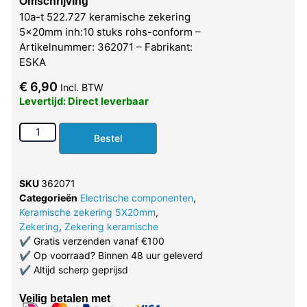
Omschrijving
10a-t 522.727 keramische zekering
5x20mm inh:10 stuks rohs-conform –
Artikelnummer: 362071 – Fabrikant:
ESKA
€
6,90
Incl. BTW
Levertijd: Direct leverbaar
Bestel
SKU
362071
Categorieën
Electrische componenten
,
Keramische zekering 5X20mm
,
Zekering
,
Zekering keramische
✔
Gratis verzenden vanaf €100
✔
Op voorraad? Binnen 48 uur geleverd
✔
Altijd scherp geprijsd
Veilig betalen met