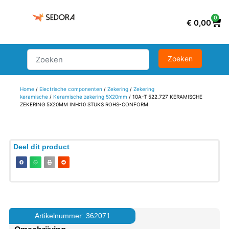
0
€
0,00
Home
/
Electrische componenten
/
Zekering
/
Zekering
keramische
/
Keramische zekering 5X20mm
/ 10A-T 522.727 KERAMISCHE
ZEKERING 5X20MM INH:10 STUKS ROHS-CONFORM
Deel dit product
Artikelnummer: 362071