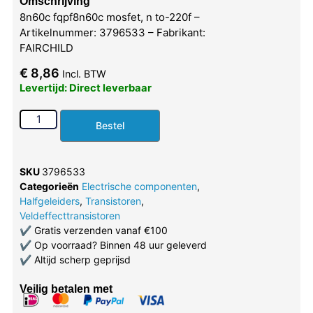
Omschrijving
8n60c fqpf8n60c mosfet, n to-220f –
Artikelnummer: 3796533 – Fabrikant:
FAIRCHILD
€
8,86
Incl. BTW
Levertijd: Direct leverbaar
Bestel
SKU
3796533
Categorieën
Electrische componenten
,
Halfgeleiders
,
Transistoren
,
Veldeffecttransistoren
✔
Gratis verzenden vanaf €100
✔
Op voorraad? Binnen 48 uur geleverd
✔
Altijd scherp geprijsd
Veilig betalen met