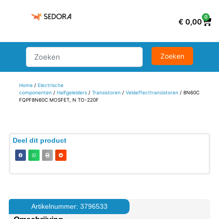
0
€
0,00
Home
/
Electrische
componenten
/
Halfgeleiders
/
Transistoren
/
Veldeffecttransistoren
/ 8N60C
FQPF8N60C MOSFET, N TO-220F
Deel dit product
Artikelnummer: 3796533