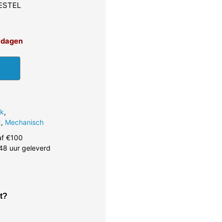
VESTEL
4 dagen
ik
,
k
,
Mechanisch
af €100
48 uur geleverd
t?