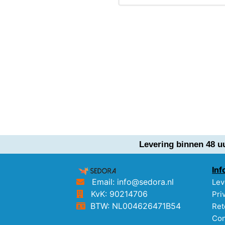
Levering binnen 48 u
Inf
Email: info@sedora.nl
Lev
KvK: 90214706
Pri
BTW: NL004626471B54
Ret
Con