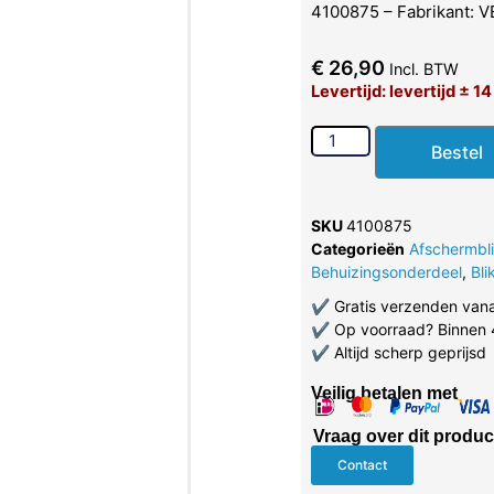
4100875 – Fabrikant: 
€
26,90
Incl. BTW
Levertijd: levertijd ± 1
Bestel
SKU
4100875
Categorieën
Afschermbl
Behuizingsonderdeel
,
Bli
✔
Gratis verzenden van
✔
Op voorraad? Binnen 
✔
Altijd scherp geprijsd
Veilig betalen met
Vraag over dit produc
Contact