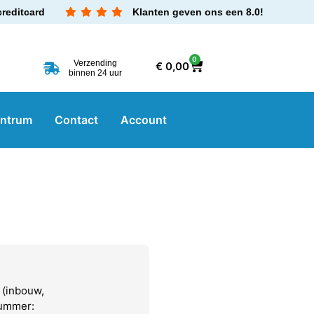
creditcard
Klanten geven ons een 8.0!
0
Verzending
€
0,00
binnen 24 uur
entrum
Contact
Account
 (inbouw,
nummer: