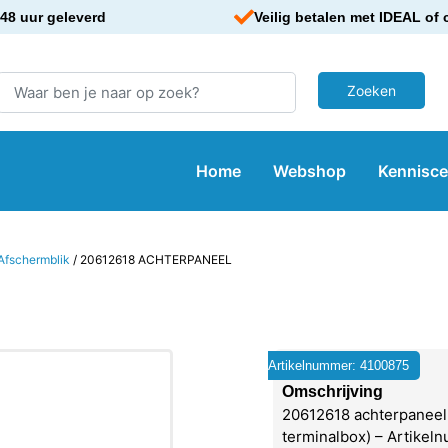
48 uur geleverd
Veilig betalen met IDEAL of 
Home
Webshop
Kennisc
Afschermblik
/ 20612618 ACHTERPANEEL
Artikelnummer: 4100875
Omschrijving
20612618 achterpaneel
terminalbox) – Artikel