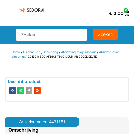
0
€
0,00
Home
/
Mechanisch
/
Afdichting
/
Afdichting magneetdeur
/
Afdichtrubber
diepvries
/ 2248016590 AFDICHTING DEUR VRIESGEDEELTE
Deel dit product
Artikelnummer: 4431151
Omschrijving