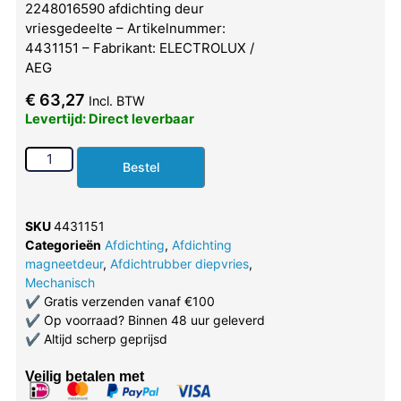
2248016590 afdichting deur
vriesgedeelte – Artikelnummer:
4431151 – Fabrikant: ELECTROLUX /
AEG
€
63,27
Incl. BTW
Levertijd: Direct leverbaar
Bestel
SKU
4431151
Categorieën
Afdichting
,
Afdichting
magneetdeur
,
Afdichtrubber diepvries
,
Mechanisch
✔
Gratis verzenden vanaf €100
✔
Op voorraad? Binnen 48 uur geleverd
✔
Altijd scherp geprijsd
Veilig betalen met