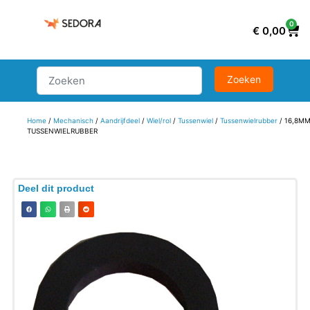
0
€
0,00
Home
/
Mechanisch
/
Aandrijfdeel
/
Wiel/rol
/
Tussenwiel
/
Tussenwielrubber
/ 16,8M
TUSSENWIELRUBBER
Deel dit product