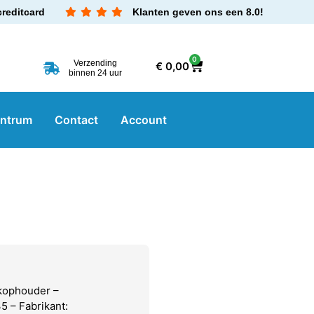
creditcard
Klanten geven ons een 8.0!
0
Verzending
€
0,00
binnen 24 uur
entrum
Contact
Account
kophouder –
 – Fabrikant: