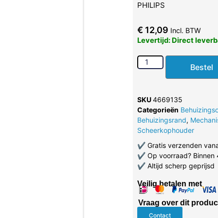
PHILIPS
€
12,09
Incl. BTW
Levertijd: Direct lever
Bestel
SKU
4669135
Categorieën
Behuizings
Behuizingsrand
,
Mechani
Scheerkophouder
✔
Gratis verzenden van
✔
Op voorraad? Binnen 
✔
Altijd scherp geprijsd
Veilig betalen met
Vraag over dit produc
Contact