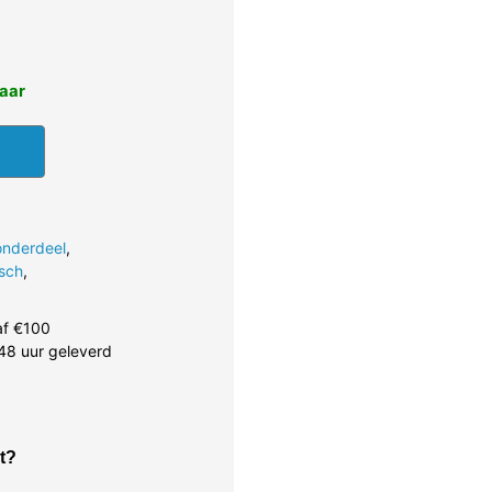
baar
onderdeel
,
sch
,
af €100
48 uur geleverd
t?