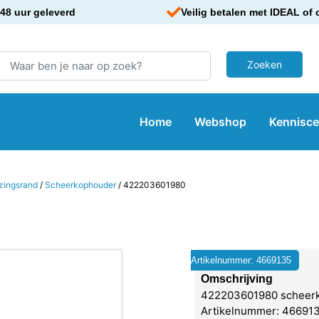
48 uur geleverd
Veilig betalen met IDEAL of 
Home
Webshop
Kennisc
zingsrand
/
Scheerkophouder
/ 422203601980
Artikelnummer: 4669135
Omschrijving
422203601980 scheer
Artikelnummer: 4669135