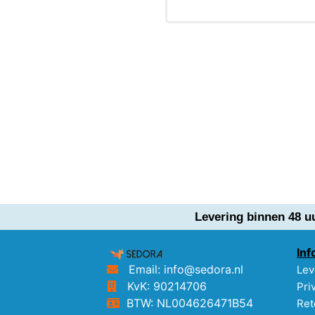
Levering binnen 48 u
Inf
Email: info@sedora.nl
Lev
KvK: 90214706
Pri
BTW: NL004626471B54
Ret