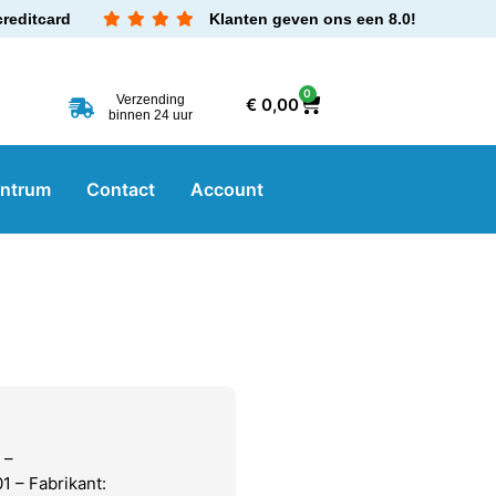
creditcard
Klanten geven ons een 8.0!
0
Verzending
€
0,00
binnen 24 uur
entrum
Contact
Account
 –
 – Fabrikant: