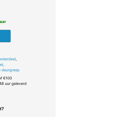
baar
onderdeel
,
el
,
 deurgreep
af €100
48 uur geleverd
t?