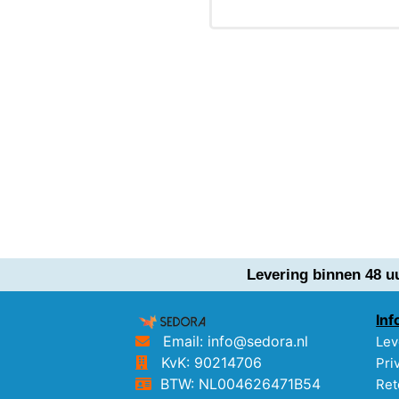
Levering binnen 48 u
Inf
Email: info@sedora.nl
Lev
KvK: 90214706
Pri
BTW: NL004626471B54
Ret