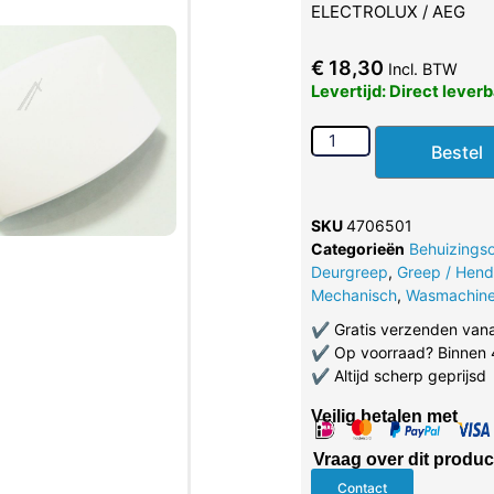
ELECTROLUX / AEG
€
18,30
Incl. BTW
Levertijd: Direct lever
Bestel
SKU
4706501
Categorieën
Behuizings
Deurgreep
,
Greep / Hend
Mechanisch
,
Wasmachine
✔
Gratis verzenden van
✔
Op voorraad? Binnen 
✔
Altijd scherp geprijsd
Veilig betalen met
Vraag over dit produc
Contact