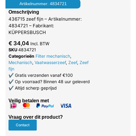
Artikelnummer: 4834721
Omschrijving
436715 zeef fijn – Artikelnummer:
4834721 – Fabrikant:
KÜPPERSBUSCH
€
34,04
Incl. BTW
SKU
4834721
Categorieën
Filter mechanisch
,
Mechanisch
,
Vaatwasserzeef
,
Zeef
,
Zeef
fijn
✔
Gratis verzenden vanaf €100
✔
Op voorraad? Binnen 48 uur geleverd
✔
Altijd scherp geprijsd
Veilig betalen met
Vraag over dit product?
Contact