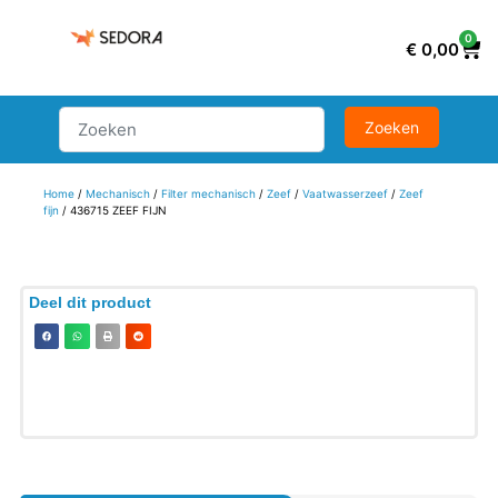
0
€
0,00
Home
/
Mechanisch
/
Filter mechanisch
/
Zeef
/
Vaatwasserzeef
/
Zeef
fijn
/ 436715 ZEEF FIJN
Deel dit product