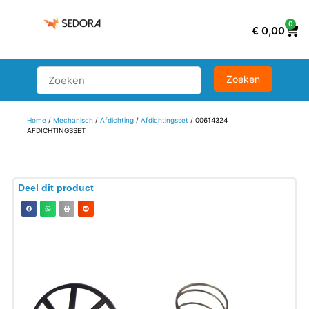
0
€
0,00
Home
/
Mechanisch
/
Afdichting
/
Afdichtingsset
/ 00614324
AFDICHTINGSSET
Deel dit product