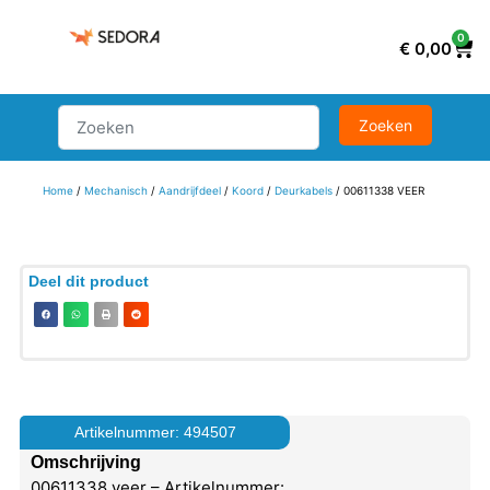
0
€
0,00
Home
/
Mechanisch
/
Aandrijfdeel
/
Koord
/
Deurkabels
/ 00611338 VEER
Deel dit product
Artikelnummer: 494507
Omschrijving
00611338 veer – Artikelnummer: