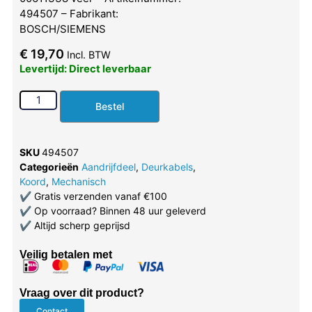
494507 – Fabrikant:
BOSCH/SIEMENS
€
19,70
Incl. BTW
Levertijd: Direct leverbaar
Bestel
SKU
494507
Categorieën
Aandrijfdeel
,
Deurkabels
,
Koord
,
Mechanisch
✔
Gratis verzenden vanaf €100
✔
Op voorraad? Binnen 48 uur geleverd
✔
Altijd scherp geprijsd
Veilig betalen met
Vraag over dit product?
Contact