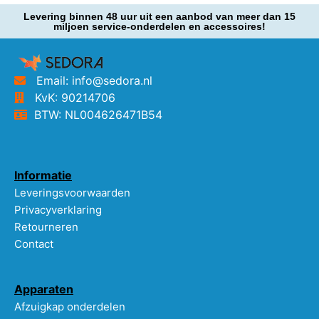
Levering binnen 48 uur uit een aanbod van meer dan 15
miljoen service-onderdelen en accessoires!
Email: info@sedora.nl
KvK: 90214706
BTW: NL004626471B54
Informatie
Leveringsvoorwaarden
Privacyverklaring
Retourneren
Contact
Apparaten
Afzuigkap onderdelen