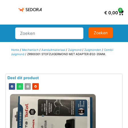
0
€
0,00
Home
/
Mechanisch
/
Aansluitmateriaal
/
Zuigmond
/
Zuigmonden
/
Combi-
zuigmond
/ ZR900301 STOFZUIGERMOND MET ADAPTER Ø32-35MM.
Deel dit product