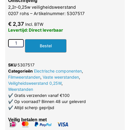
Omschrijving
2,2r-0,25w veiligheidsweerstand
0207 rohs – Artikelnummer: 5307517
€
2,37
Incl. BTW
Levertijd: Direct leverbaar
Bestel
SKU
5307517
Categorieën
Electrische componenten
,
Filmweerstanden
,
Vaste weerstanden
,
Veiligheidsweerstand 0,25W
,
Weerstanden
✔
Gratis verzenden vanaf €100
✔
Op voorraad? Binnen 48 uur geleverd
✔
Altijd scherp geprijsd
Veilig betalen met