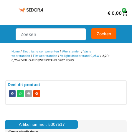
0
€
0,00
Home
/
Electrische componenten
/
Weerstanden
/
Vaste
weerstanden
/
Filmweerstanden
/
Veiligheidsweerstand 0,25W
/ 2,2R-
0,25W VEILIGHEIDSWEERSTAND 0207 ROHS
Deel dit product
Artikelnummer: 5307517