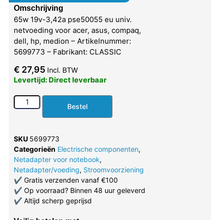
Omschrijving
65w 19v-3,42a pse50055 eu univ.
netvoeding voor acer, asus, compaq,
dell, hp, medion – Artikelnummer:
5699773 – Fabrikant: CLASSIC
€
27,95
Incl. BTW
Levertijd: Direct leverbaar
Bestel
SKU
5699773
Categorieën
Electrische componenten
,
Netadapter voor notebook
,
Netadapter/voeding
,
Stroomvoorziening
✔
Gratis verzenden vanaf €100
✔
Op voorraad? Binnen 48 uur geleverd
✔
Altijd scherp geprijsd