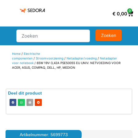
0
€
0,00
Home
/
Electrische
componenten
/
Stroomvoorziening
/
Netadapter/voeding
/
Netadapter
voor notebook
/ 65W 19V-3,42A PSE50055 EU UNIV. NETVOEDING VOOR
ACER, ASUS, COMPAQ, DELL, HP, MEDION
Deel dit product
Artikelnummer: 5699773