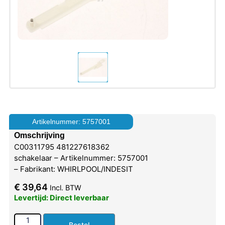
Artikelnummer: 5757001
Omschrijving
C00311795 481227618362
schakelaar – Artikelnummer: 5757001
– Fabrikant: WHIRLPOOL/INDESIT
€
39,64
Incl. BTW
Levertijd: Direct leverbaar
Bestel