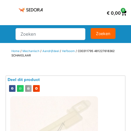
0
€
0,00
Home
/
Mechanisch
/
Aandrijfdeel
/
Hefboom
/ C00311795 481227618362
SCHAKELAAR
Deel dit product