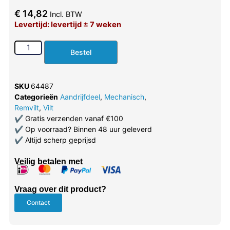
€
14,82
Incl. BTW
Levertijd: levertijd ± 7 weken
Bestel
SKU
64487
Categorieën
Aandrijfdeel
,
Mechanisch
,
Remvilt
,
Vilt
✔
Gratis verzenden vanaf €100
✔
Op voorraad? Binnen 48 uur geleverd
✔
Altijd scherp geprijsd
Veilig betalen met
Vraag over dit product?
Contact