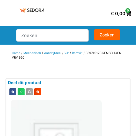
0
€
0,00
Home
/
Mechanisch
/
Aandrijfdeel
/
Vilt
/
Remvilt
/ 339749123 REMSCHOEN
VRV 620
Deel dit product