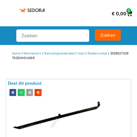
0
€
0,00
Home
/
Mechanisch
/
Behuizingsonderdeel
/
Voet
/
Rubbervoetje
/ 3558027029
TEGENHOUDER
Deel dit product