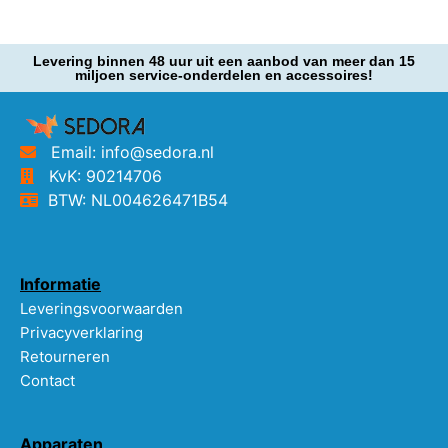
Levering binnen 48 uur uit een aanbod van meer dan 15
miljoen service-onderdelen en accessoires!
Email: info@sedora.nl
KvK: 90214706
BTW: NL004626471B54
Informatie
Leveringsvoorwaarden
Privacyverklaring
Retourneren
Contact
Apparaten