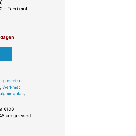
) –
 – Fabrikant:
4 dagen
omponenten
,
,
Werkmat
ulpmiddelen
,
af €100
48 uur geleverd