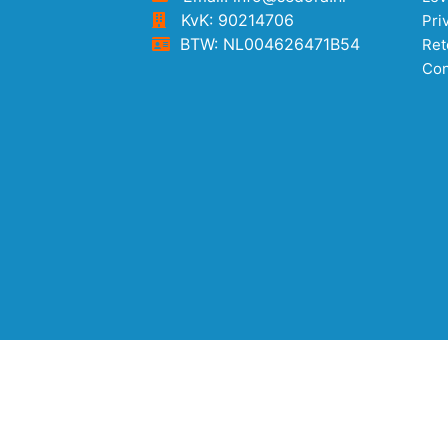
KvK: 90214706
Pri
BTW: NL004626471B54
Ret
Con