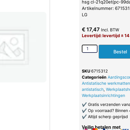
hsg cl-21q20et(pc-99da
Artikelnummer: 6715312
LG
€
17,47
Incl. BTW
Levertijd: levertijd ± 1
Bestel
SKU
6715312
Categorieën
Aardingsc
Antistatische werkmatten
antistatisch
,
Werkplaatsh
Werkplaatsinrichtingen
✔
Gratis verzenden van
✔
Op voorraad? Binnen 
✔
Altijd scherp geprijsd
Veilig betalen met