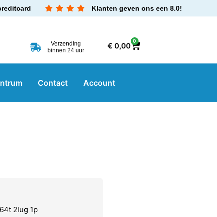
creditcard
Klanten geven ons een 8.0!
0
Verzending
€
0,00
binnen 24 uur
entrum
Contact
Account
64t 2lug 1p