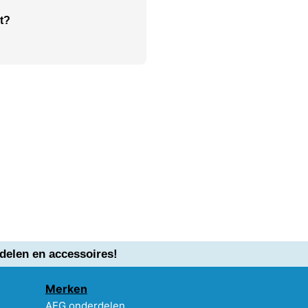
t?
delen en accessoires!
Merken
AEG onderdelen