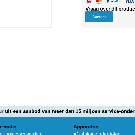
Vraag over dit produc
Contact
ur uit een aanbod van meer dan 15 miljoen service-onder
ormatie
Apparaten
eringsvoorwaarden
Afzuigkap onderdelen