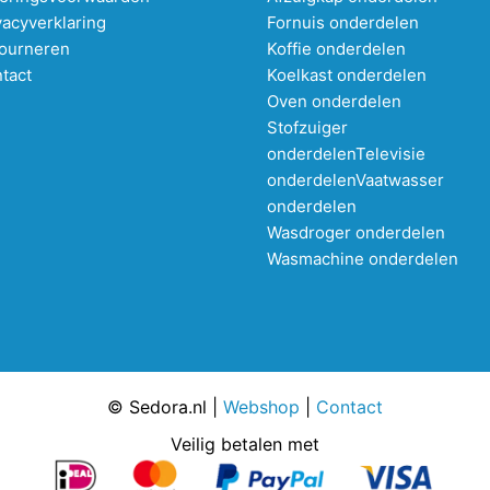
vacyverklaring
Fornuis onderdelen
ourneren
Koffie onderdelen
tact
Koelkast onderdelen
Oven onderdelen
Stofzuiger
onderdelen
Televisie
onderdelen
Vaatwasser
onderdelen
Wasdroger onderdelen
Wasmachine onderdelen
© Sedora.nl |
Webshop
|
Contact
Veilig betalen met