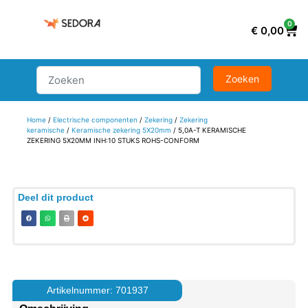
0
€
0,00
Home
/
Electrische componenten
/
Zekering
/
Zekering
keramische
/
Keramische zekering 5X20mm
/ 5,0A-T KERAMISCHE
ZEKERING 5X20MM INH:10 STUKS ROHS-CONFORM
Deel dit product
Artikelnummer: 701937