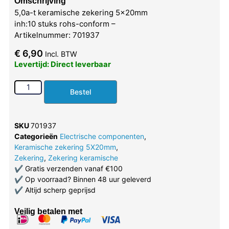
Omschrijving
5,0a-t keramische zekering 5x20mm
inh:10 stuks rohs-conform –
Artikelnummer: 701937
€
6,90
Incl. BTW
Levertijd: Direct leverbaar
Bestel
SKU
701937
Categorieën
Electrische componenten
,
Keramische zekering 5X20mm
,
Zekering
,
Zekering keramische
✔
Gratis verzenden vanaf €100
✔
Op voorraad? Binnen 48 uur geleverd
✔
Altijd scherp geprijsd
Veilig betalen met