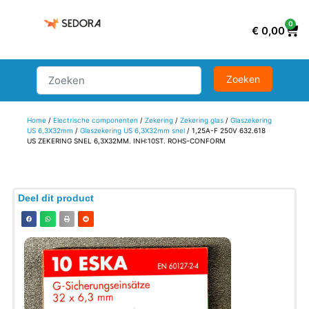
0
€
0,00
Home
/
Electrische componenten
/
Zekering
/
Zekering glas
/
Glaszekering
US 6,3X32mm
/
Glaszekering US 6,3X32mm snel
/ 1,25A-F 250V 632.618
US ZEKERING SNEL 6,3X32MM. INH:10ST. ROHS-CONFORM
Deel dit product