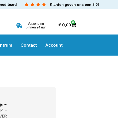
creditcard
Klanten geven ons een 8.0!
0
Verzending
€
0,00
binnen 24 uur
entrum
Contact
Account
je –
44 –
OVER