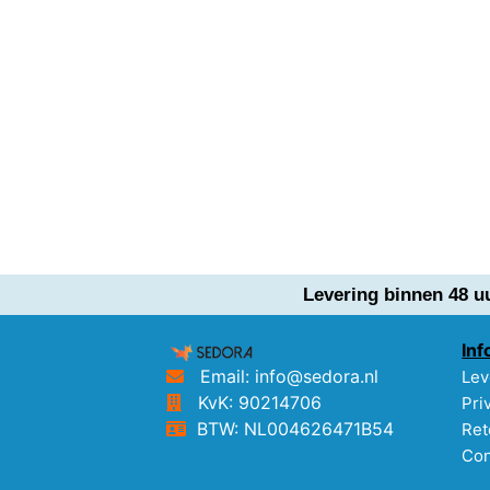
Levering binnen 48 u
Inf
Email: info@sedora.nl
Lev
KvK: 90214706
Pri
BTW: NL004626471B54
Ret
Con