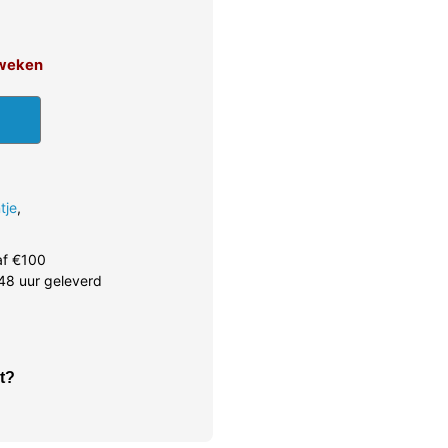
4 weken
tje
,
af €100
48 uur geleverd
t?