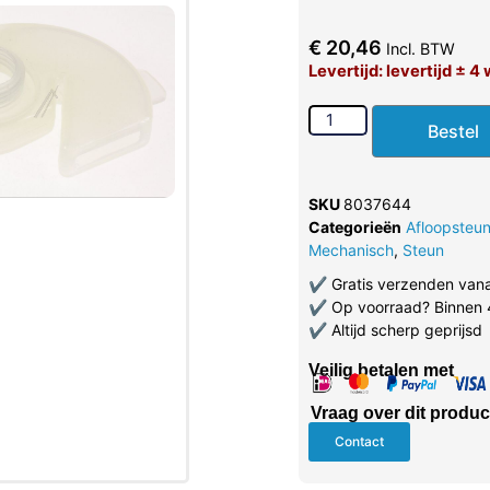
€
20,46
Incl. BTW
Levertijd: levertijd ± 
Bestel
SKU
8037644
Categorieën
Afloopsteun
Mechanisch
,
Steun
✔
Gratis verzenden van
✔
Op voorraad? Binnen 
✔
Altijd scherp geprijsd
Veilig betalen met
Vraag over dit produc
Contact