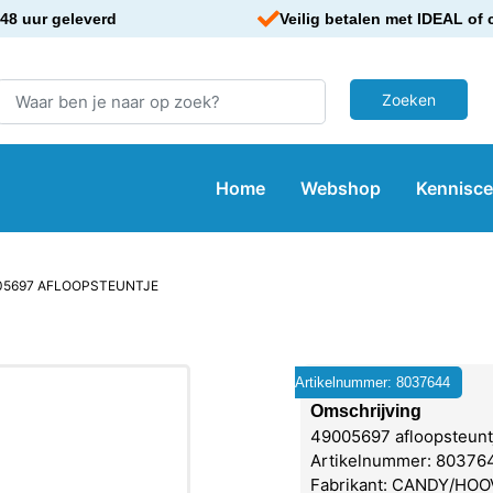
48 uur geleverd
Veilig betalen met IDEAL of 
Home
Webshop
Kennisc
05697 AFLOOPSTEUNTJE
Artikelnummer: 8037644
Omschrijving
49005697 afloopsteunt
Artikelnummer: 80376
Fabrikant: CANDY/HO