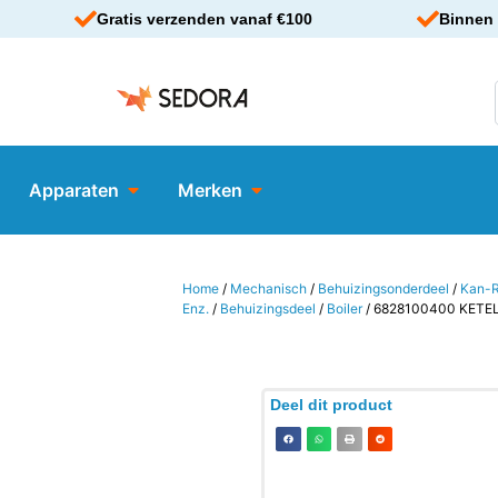
Gratis verzenden vanaf €100
Binnen 
Apparaten
Merken
Home
/
Mechanisch
/
Behuizingsonderdeel
/
Kan-R
Enz.
/
Behuizingsdeel
/
Boiler
/ 6828100400 KETE
Deel dit product