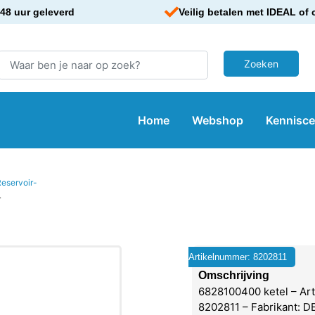
48 uur geleverd
Veilig betalen met IDEAL of 
Home
Webshop
Kennisc
eservoir-
L
Artikelnummer: 8202811
Omschrijving
6828100400 ketel – Ar
8202811 – Fabrikant: 