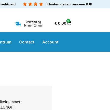
creditcard
Klanten geven ons een 8.0!
0
Verzending
€
0,00
binnen 24 uur
entrum
Contact
Account
tikelnummer:
DELONGHI