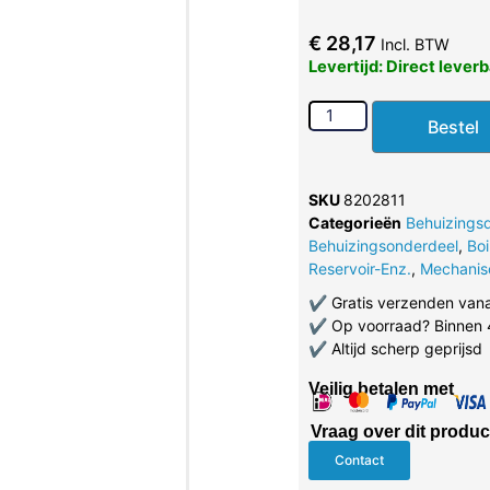
€
28,17
Incl. BTW
Levertijd: Direct lever
Bestel
SKU
8202811
Categorieën
Behuizings
Behuizingsonderdeel
,
Boi
Reservoir-Enz.
,
Mechanis
✔
Gratis verzenden van
✔
Op voorraad? Binnen 
✔
Altijd scherp geprijsd
Veilig betalen met
Vraag over dit produc
Contact