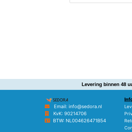
Levering binnen 48 u
Inf
Email: info@sedora.nl
Lev
KvK: 90214706
Pri
BTW: NL004626471B54
Ret
Con