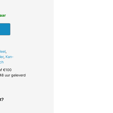
baar
deel
,
ler
,
Kan-
ch
af €100
48 uur geleverd
t?