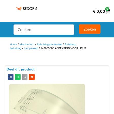
0
€
0,00
Home
/
Mechanisch
/
Behuizingsonderdeel
/
Afdekkap
behuizing
/
Lampenkap
/ 742639600 AFDEKKING VOOR LICHT
Deel dit product