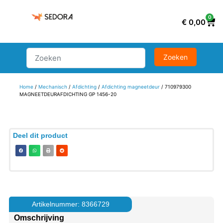
0
€
0,00
Home
/
Mechanisch
/
Afdichting
/
Afdichting magneetdeur
/ 710979300
MAGNEETDEURAFDICHTING GP 1456-20
Deel dit product
Artikelnummer: 8366729
Omschrijving