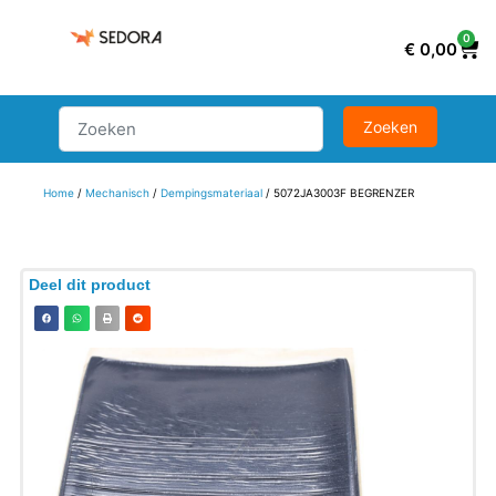
0
€
0,00
Home
/
Mechanisch
/
Dempingsmateriaal
/ 5072JA3003F BEGRENZER
Deel dit product