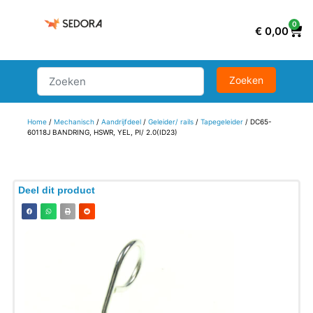
0
€
0,00
Home
/
Mechanisch
/
Aandrijfdeel
/
Geleider/ rails
/
Tapegeleider
/ DC65-
60118J BANDRING, HSWR, YEL, PI/ 2.0(ID23)
Deel dit product