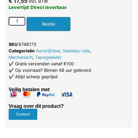
€
17,55
Incl. BTW
Levertijd: Direct leverbaar
Bestel
SKU
8748173
Categorieën
Aandrijfdeel
,
Geleider/ rails
,
Mechanisch
,
Tapegeleider
✔
Gratis verzenden vanaf €100
✔
Op voorraad? Binnen 48 uur geleverd
✔
Altijd scherp geprijsd
Veilig betalen met
Vraag over dit product?
Contact