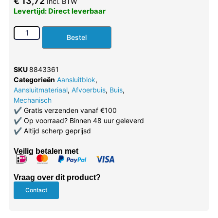
€
13,72
Incl. BTW
Levertijd: Direct leverbaar
Bestel
SKU
8843361
Categorieën
Aansluitblok
,
Aansluitmateriaal
,
Afvoerbuis
,
Buis
,
Mechanisch
✔
Gratis verzenden vanaf €100
✔
Op voorraad? Binnen 48 uur geleverd
✔
Altijd scherp geprijsd
Veilig betalen met
Vraag over dit product?
Contact