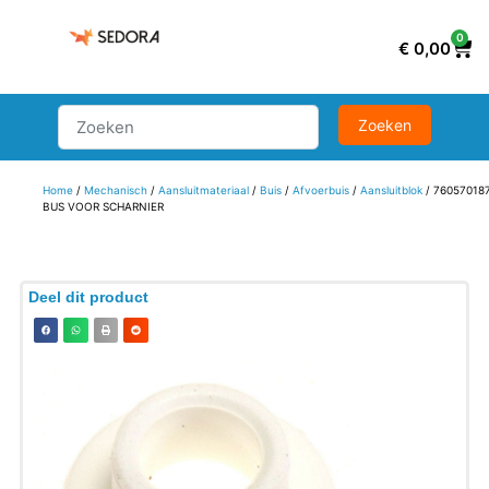
0
€
0,00
Home
/
Mechanisch
/
Aansluitmateriaal
/
Buis
/
Afvoerbuis
/
Aansluitblok
/ 76057018
BUS VOOR SCHARNIER
Deel dit product