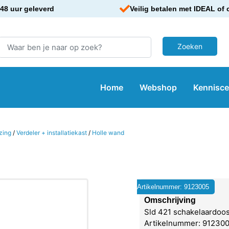
48 uur geleverd
Veilig betalen met IDEAL of 
Home
Webshop
Kennisc
zing
/
Verdeler + installatiekast
/
Holle wand
Artikelnummer: 9123005
Omschrijving
Sld 421 schakelaardoos
Artikelnummer: 9123005