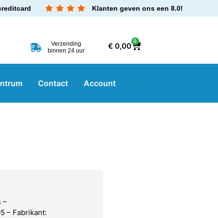
creditcard
Klanten geven ons een 8.0!
0
Verzending
€
0,00
binnen 24 uur
entrum
Contact
Account
 –
 – Fabrikant: