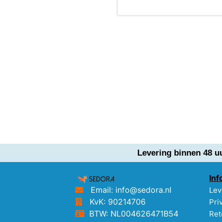
Levering binnen 48 u
Inf
Email: info@sedora.nl
Lev
KvK: 90214706
Pri
BTW: NL004626471B54
Ret