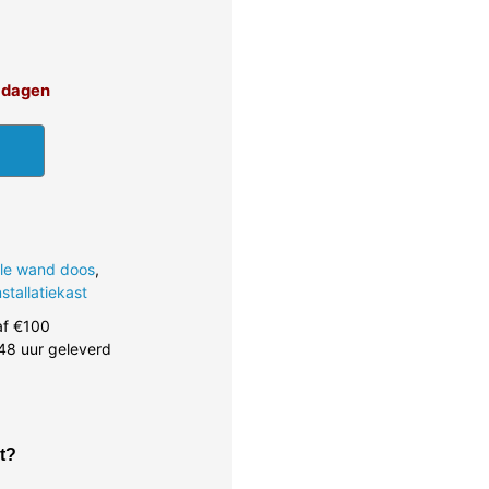
4 dagen
lle wand doos
,
stallatiekast
af €100
48 uur geleverd
t?