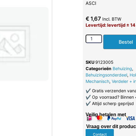
ASCI
€
1,67
Incl. BTW
Levertijd: levertijd ± 1
Bestel
SKU
9123005
Categorieën
Behuizing
,
Behuizingsonderdeel
,
Ho
Mechanisch
,
Verdeler + in
✔
Gratis verzenden van
✔
Op voorraad? Binnen 
✔
Altijd scherp geprijsd
Veilig betalen met
Vraag over dit produc
Contact