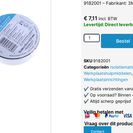
9182001 – Fabrikant: 3
€
7,11
Incl. BTW
Levertijd: Direct lever
Bestel
SKU
9182001
Categorieën
Isolatiemate
Werkplaatshulpmiddelen
,
Werkplaatsinrichtingen
✔
Gratis verzenden van
✔
Op voorraad? Binnen 
✔
Altijd scherp geprijsd
Veilig betalen met
Vraag over dit produc
Contact