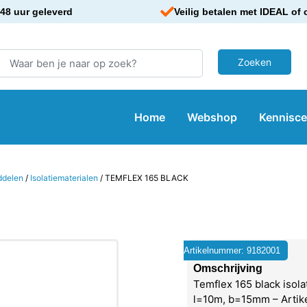
48 uur geleverd
Veilig betalen met IDEAL of 
Home
Webshop
Kennisc
ddelen
/
Isolatiematerialen
/ TEMFLEX 165 BLACK
Artikelnummer: 9182001
Omschrijving
Temflex 165 black isola
l=10m, b=15mm – Arti