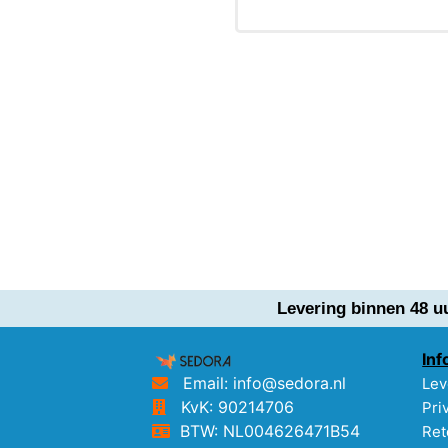
Levering binnen 48 u
Inf
Email: info@sedora.nl
Lev
KvK: 90214706
Pri
BTW: NL004626471B54
Ret