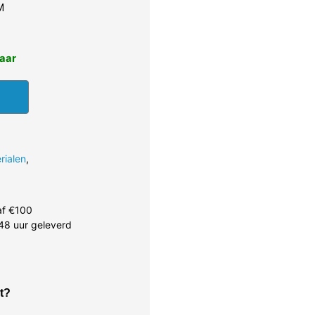
M
baar
rialen
,
af €100
48 uur geleverd
t?