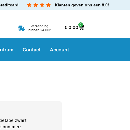
creditcard
Klanten geven ons een 8.0!
0
Verzending
€
0,00
binnen 24 uur
entrum
Contact
Account
tietape zwart
kelnummer: