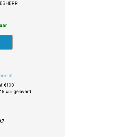
LIEBHERR
baar
anisch
af €100
48 uur geleverd
t?