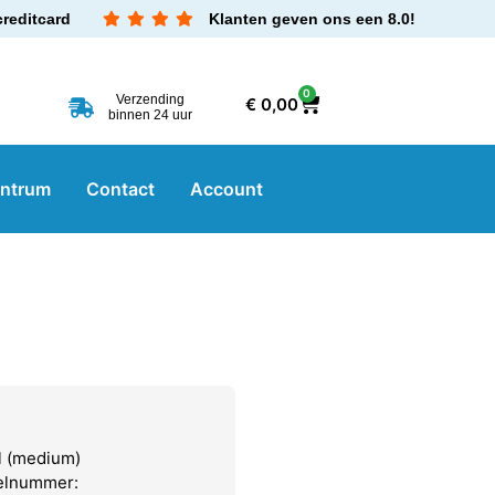
creditcard
Klanten geven ons een 8.0!
0
Verzending
€
0,00
binnen 24 uur
entrum
Contact
Account
l (medium)
kelnummer: