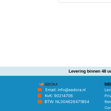
Levering binnen 48 u
Inf
Email: info@sedora.nl
Lev
KvK: 90214706
Pri
BTW: NL004626471B54
Ret
Con