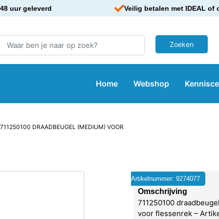
48 uur geleverd
Veilig betalen met IDEAL of 
Home
Webshop
Kennisc
 711250100 DRAADBEUGEL (MEDIUM) VOOR
Artikelnummer: 9274077
Omschrijving
711250100 draadbeuge
voor flessenrek – Arti