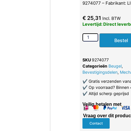
9274077 – Fabrikant: 
€
25,31
Incl. BTW
Levertijd: Direct lever
Bestel
SKU
9274077
Categorieën
Beugel
,
Bevestigingsdelen
,
Mech
✔
Gratis verzenden van
✔
Op voorraad? Binnen 
✔
Altijd scherp geprijsd
Veilig betalen met
Vraag over dit produc
Contact