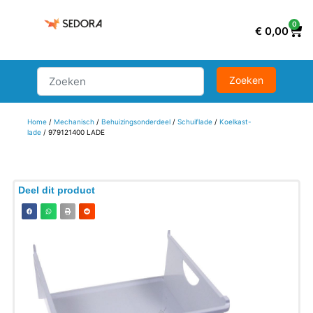
0
€
0,00
Home
/
Mechanisch
/
Behuizingsonderdeel
/
Schuiflade
/
Koelkast-
lade
/ 979121400 LADE
Deel dit product