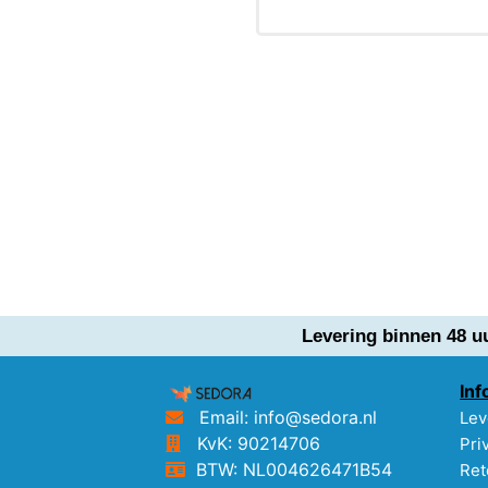
Levering binnen 48 u
Inf
Email: info@sedora.nl
Lev
KvK: 90214706
Pri
BTW: NL004626471B54
Ret