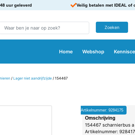
48 uur geleverd
Veilig betalen met IDEAL of 
Home
Webshop
Kennisc
nieren
/
Lager niet aandrijfzijde
/ 154467
Artikelnummer: 9284175
Omschrijving
154467 scharnierbus a
Artikelnummer: 9284175