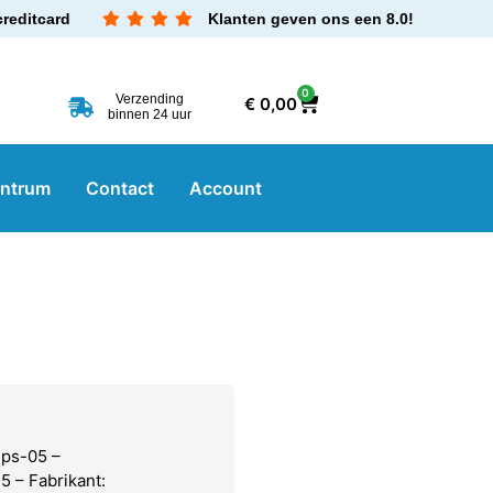
creditcard
Klanten geven ons een 8.0!
0
Verzending
€
0,00
binnen 24 uur
entrum
Contact
Account
 ps-05 –
 – Fabrikant: