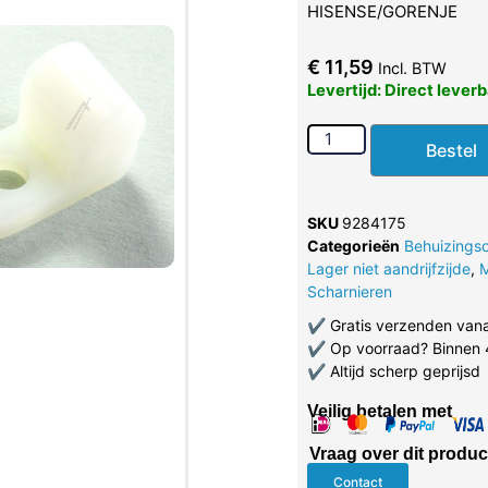
HISENSE/GORENJE
€
11,59
Incl. BTW
Levertijd: Direct lever
Bestel
SKU
9284175
Categorieën
Behuizings
Lager niet aandrijfzijde
,
M
Scharnieren
✔
Gratis verzenden van
✔
Op voorraad? Binnen 
✔
Altijd scherp geprijsd
Veilig betalen met
Vraag over dit produc
Contact