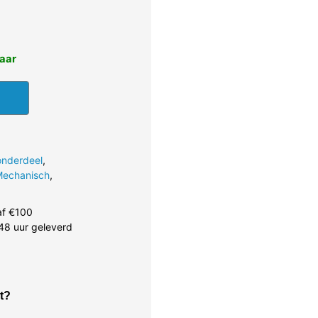
baar
onderdeel
,
echanisch
,
af €100
48 uur geleverd
t?