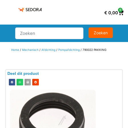
0
€
0,00
Home
/
Mechanisch
/
Afdichting
/
Pompafdichting
/ 790022 PAKKING
Deel dit product