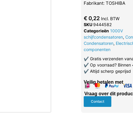
Fabrikant: TOSHIBA
€
0,22
Incl. BTW
SKU
9444582
Categorieën
1000V
schijfcondensatoren
,
Con
Condensatoren
,
Electris
componenten
✔
Gratis verzenden van
✔
Op voorraad? Binnen 
✔
Altijd scherp geprijsd
Veilig betalen met
Vraag over dit produc
Contact