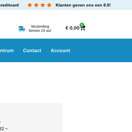
creditcard
Klanten geven ons een 8.0!
0
Verzending
€
0,00
binnen 24 uur
entrum
Contact
Account
–
82 –