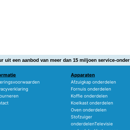
ur uit een aanbod van meer dan 15 miljoen service-onder
ormatie
Apparaten
eringsvoorwaarden
Afzuigkap onderdelen
vacyverklaring
Fornuis onderdelen
ourneren
Koffie onderdelen
tact
Koelkast onderdelen
Oven onderdelen
Stofzuiger
onderdelen
Televisie