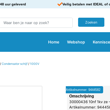
48 uur geleverd
Veilig betalen met IDEAL of 
Home
Webshop
Kennisc
/
Condensator schijf
/
1000V
Artikelnummer: 9444582
Omschrijving
30000436 10nf 1kv ze 
Artikelnummer: 94445