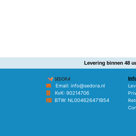
Levering binnen 48 u
Inf
Email: info@sedora.nl
Lev
KvK: 90214706
Pri
BTW: NL004626471B54
Ret
Con