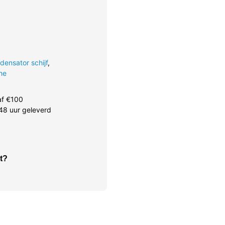
densator schijf
,
che
af €100
48 uur geleverd
t?